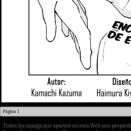
Página 1
Todos los manga que aparece en esta Web son propieda