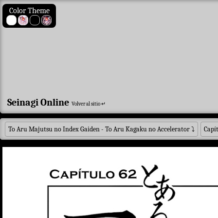
Color Theme
Seinagi Online
Volver al sitio ↵
To Aru Majutsu no Index Gaiden - To Aru Kagaku no Accelerator
⤵
Capí