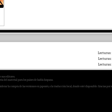
Lecturas:
Lecturas:
Lecturas:
 sus editores.
via del material para los países de habla hispana.
derar la compra de las versiones en japonés, o la traducción local, donde esté disponible. Gracias por 