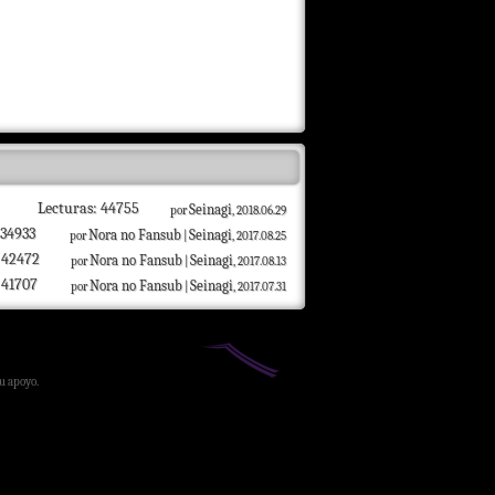
Lecturas: 44755
Seinagi
por
, 2018.06.29
 34933
Nora no Fansub
Seinagi
por
|
, 2017.08.25
 42472
Nora no Fansub
Seinagi
por
|
, 2017.08.13
 41707
Nora no Fansub
Seinagi
por
|
, 2017.07.31
su apoyo.