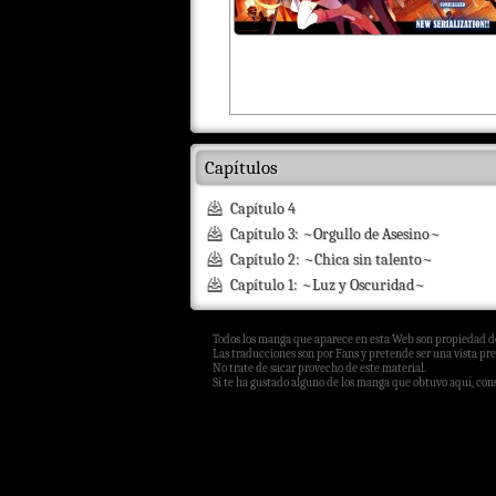
Capítulos
Capítulo 4
Capítulo 3: ~Orgullo de Asesino~
Capítulo 2: ~Chica sin talento~
Capítulo 1: ~Luz y Oscuridad~
Todos los manga que aparece en esta Web son propiedad de
Las traducciones son por Fans y pretende ser una vista pre
No trate de sacar provecho de este material.
Si te ha gustado alguno de los manga que obtuvo aquí, consi