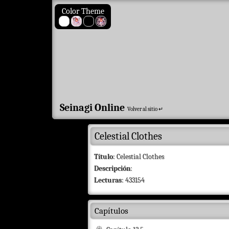
Color Theme
Seinagi Online
Volver al sitio ↵
Celestial Clothes
Título
: Celestial Clothes
Descripción
:
Lecturas
: 433154
Capítulos