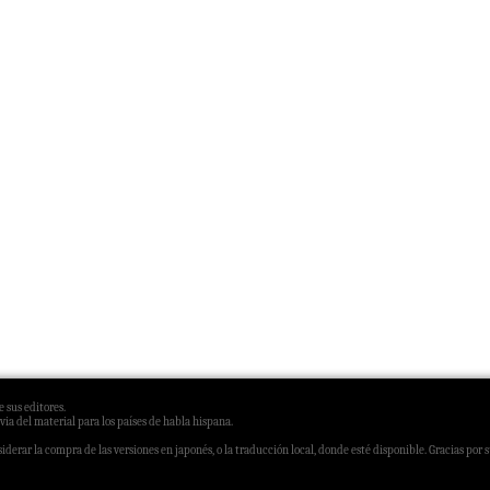
 sus editores.
via del material para los países de habla hispana.
derar la compra de las versiones en japonés, o la traducción local, donde esté disponible. Gracias por 