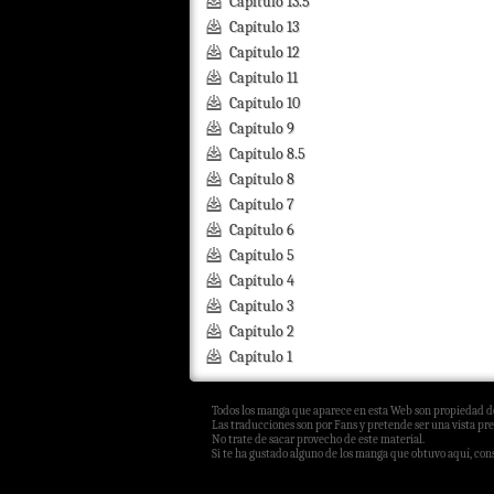
Capítulo 13.5
Capítulo 13
Capítulo 12
Capítulo 11
Capítulo 10
Capítulo 9
Capítulo 8.5
Capítulo 8
Capítulo 7
Capítulo 6
Capítulo 5
Capítulo 4
Capítulo 3
Capítulo 2
Capítulo 1
Todos los manga que aparece en esta Web son propiedad de
Las traducciones son por Fans y pretende ser una vista pre
No trate de sacar provecho de este material.
Si te ha gustado alguno de los manga que obtuvo aquí, consi