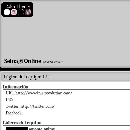
Color Theme
Seinagi Online
Volver al sitio ↵
Página del equipo: IRF
Información
URL:
http://www.inu-revolution.com/
IRC:
Twitter:
http://twitter.com/
Facebook:
Líderes del equipo
amante_anime