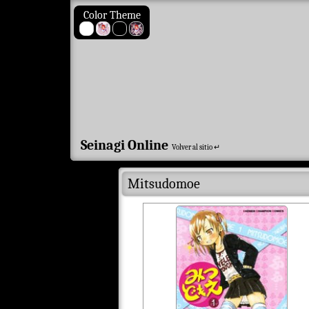
Color Theme
Seinagi Online
Volver al sitio ↵
Mitsudomoe