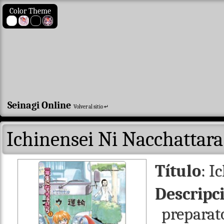
Color Theme
Seinagi Online
Volver al sitio ↵
Ichinensei Ni Nacchattara
Título
: I
Descripc
preparato