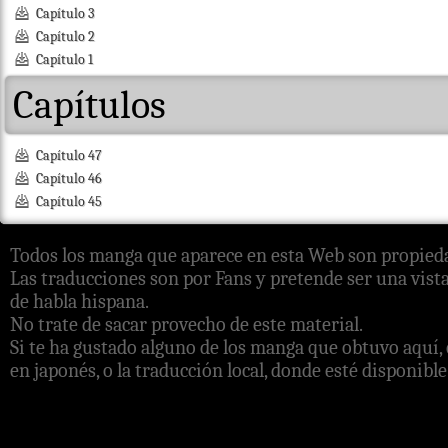
Capítulo 3
Capítulo 2
Capítulo 1
Capítulos
Capítulo 47
Capítulo 46
Capítulo 45
Todos los manga que aparece en esta Web son propieda
Las traducciones son por Fans y pretende ser una vista
de habla hispana.
No trate de sacar provecho de este material.
Si te ha gustado alguno de los manga que obtuvo aquí, 
en japonés, o la traducción local, donde esté disponible