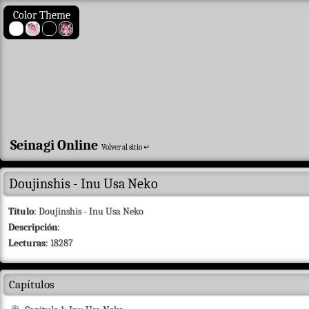
Color Theme
Seinagi Online
Volver al sitio ↵
Doujinshis - Inu Usa Neko
Título
: Doujinshis - Inu Usa Neko
Descripción
:
Lecturas
: 18287
Capítulos