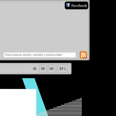
Facebook
01
02
03
29 ⤵