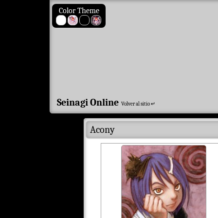
Color Theme
Seinagi Online
Volver al sitio ↵
Acony