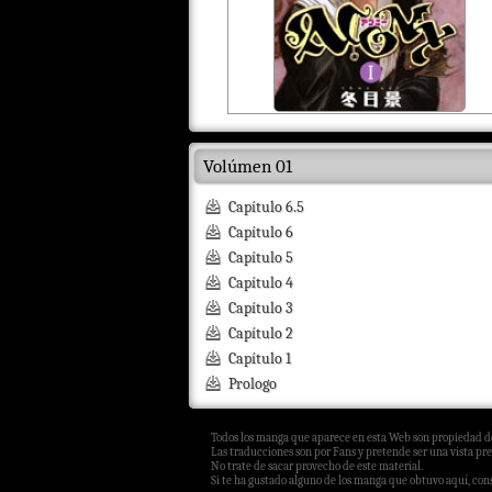
Volúmen 01
Capítulo 6.5
Capítulo 6
Capítulo 5
Capítulo 4
Capítulo 3
Capítulo 2
Capítulo 1
Prologo
Todos los manga que aparece en esta Web son propiedad de
Las traducciones son por Fans y pretende ser una vista pre
No trate de sacar provecho de este material.
Si te ha gustado alguno de los manga que obtuvo aquí, consi