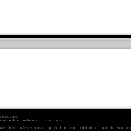
 sus editores.
via del material para los países de habla hispana.
derar la compra de las versiones en japonés, o la traducción local, donde esté disponible. Gracias por 