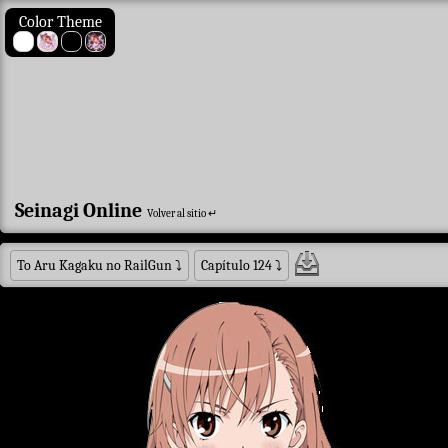
Color Theme
Seinagi Online
Volver al sitio ↵
To Aru Kagaku no RailGun
⤵
Capítulo 124
⤵