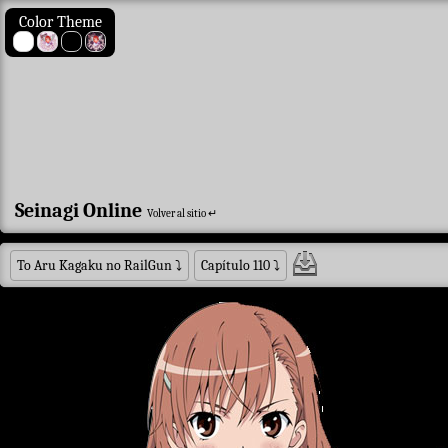
Color Theme
Seinagi Online
Volver al sitio ↵
To Aru Kagaku no RailGun
⤵
Capítulo 110
⤵