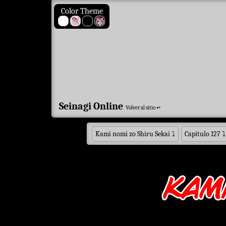
Color Theme
Seinagi Online
Volver al sitio ↵
Kami nomi zo Shiru Sekai
⤵
Capítulo 127
⤵