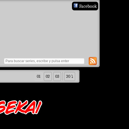
Facebook
01
02
03
20 ⤵